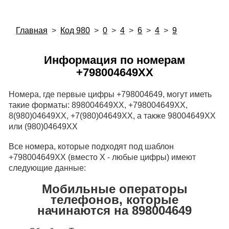
Главная
>
Код 980
>
0
>
4
>
6
>
4
>
9
Информация по номерам
+798004649XX
Номера, где первые цифры +798004649, могут иметь
такие форматы: 898004649XX, +798004649XX,
8(980)04649XX, +7(980)04649XX, а также 98004649XX
или (980)04649XX
Все номера, которые подходят под шаблон
+798004649XX (вместо X - любые цифры) имеют
следующие данные:
Мобильные операторы
телефонов, которые
начинаются на 898004649