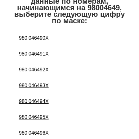
данные по номерам,
начинающимся на 98004649,
выберите следующую цифру
по маске:
980 046490X
980 046491X
980 046492X
980 046493X
980 046494X
980 046495X
980 046496X