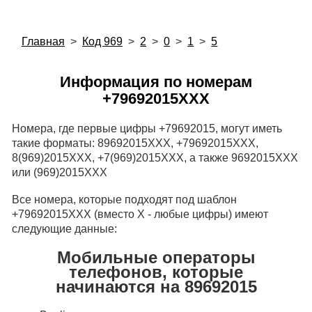
Главная
>
Код 969
>
2
>
0
>
1
>
5
Информация по номерам
+79692015XXX
Номера, где первые цифры +79692015, могут иметь
такие форматы: 89692015XXX, +79692015XXX,
8(969)2015XXX, +7(969)2015XXX, а также 9692015XXX
или (969)2015XXX
Все номера, которые подходят под шаблон
+79692015XXX (вместо X - любые цифры) имеют
следующие данные:
Мобильные операторы
телефонов, которые
начинаются на 89692015