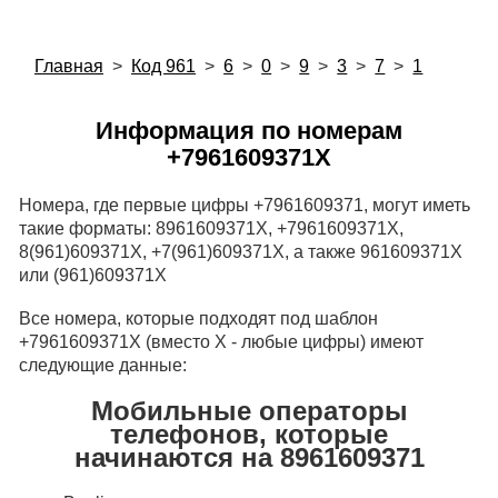
Главная
>
Код 961
>
6
>
0
>
9
>
3
>
7
>
1
Информация по номерам
+7961609371X
Номера, где первые цифры +7961609371, могут иметь
такие форматы: 8961609371X, +7961609371X,
8(961)609371X, +7(961)609371X, а также 961609371X
или (961)609371X
Все номера, которые подходят под шаблон
+7961609371X (вместо X - любые цифры) имеют
следующие данные:
Мобильные операторы
телефонов, которые
начинаются на 8961609371