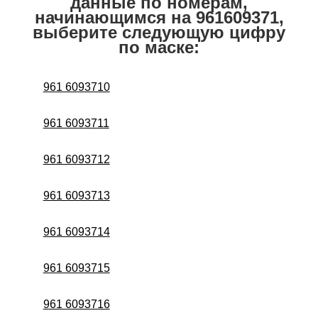
данные по номерам,
начинающимся на 961609371,
выберите следующую цифру
по маске:
961 6093710
961 6093711
961 6093712
961 6093713
961 6093714
961 6093715
961 6093716