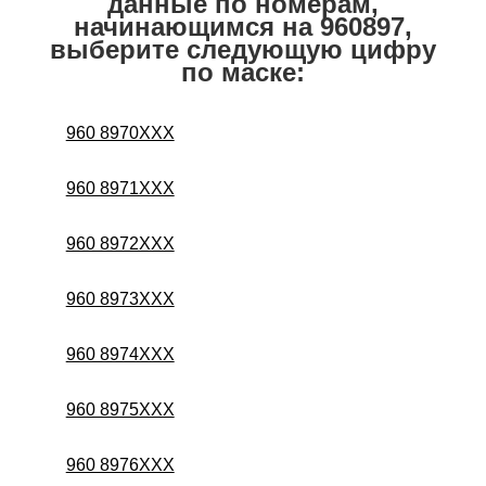
данные по номерам,
начинающимся на 960897,
выберите следующую цифру
по маске:
960 8970XXX
960 8971XXX
960 8972XXX
960 8973XXX
960 8974XXX
960 8975XXX
960 8976XXX