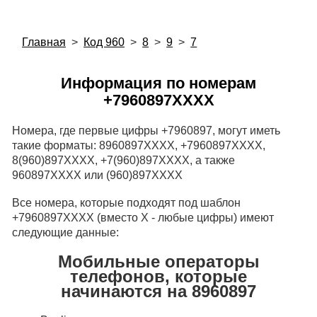
Главная
>
Код 960
>
8
>
9
>
7
Информация по номерам
+7960897XXXX
Номера, где первые цифры +7960897, могут иметь
такие форматы: 8960897XXXX, +7960897XXXX,
8(960)897XXXX, +7(960)897XXXX, а также
960897XXXX или (960)897XXXX
Все номера, которые подходят под шаблон
+7960897XXXX (вместо X - любые цифры) имеют
следующие данные:
Мобильные операторы
телефонов, которые
начинаются на 8960897