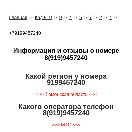
Главная
>
Код 919
>
9
>
4
>
5
>
7
>
2
>
4
>
+79199457240
Информация и отзывы о номере
8(919)9457240
Какой регион у номера
9199457240
>>> Тюменская область <<<
Какого оператора телефон
8(919)9457240
>>> МТС <<<