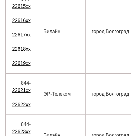
22615xx
22616xx
Билайн
город Волгоград
22617xx
22618xx
22619xx
844‑
22621xx
ЭР-Телеком
город Волгоград
22622xx
844‑
22623xx
Билайн
город Волгоград