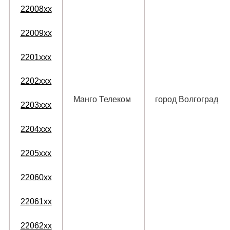
22008xx
22009xx
2201xxx
2202xxx
Манго Телеком
город Волгоград
2203xxx
2204xxx
2205xxx
22060xx
22061xx
22062xx