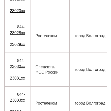
23020xx
844‑
23028xx
Ростелеком
город Волгоград
23029xx
844‑
23030xx
Спецсвязь
город Волгоград
ФСО России
23031xx
844‑
23033xx
Ростелеком
город Волгоград