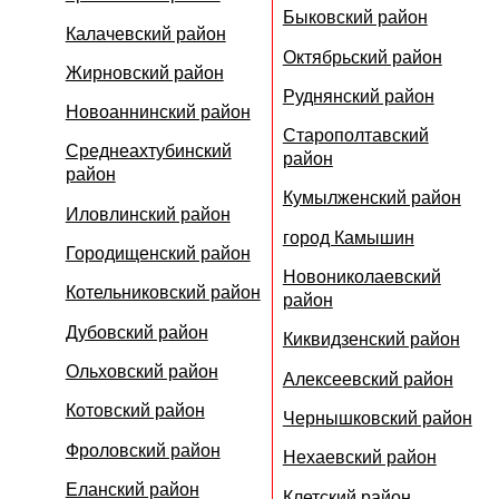
Быковский район
Калачевский район
Октябрьский район
Жирновский район
Руднянский район
Новоаннинский район
Старополтавский
Среднеахтубинский
район
район
Кумылженский район
Иловлинский район
город Камышин
Городищенский район
Новониколаевский
Котельниковский район
район
Дубовский район
Киквидзенский район
Ольховский район
Алексеевский район
Котовский район
Чернышковский район
Фроловский район
Нехаевский район
Еланский район
Клетский район