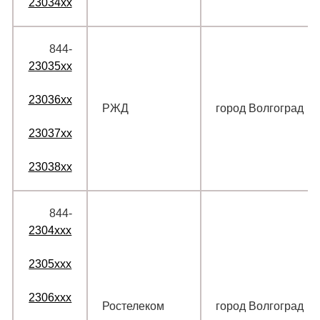
23034xx
844‑
23035xx
23036xx
РЖД
город Волгоград
23037xx
23038xx
844‑
2304xxx
2305xxx
2306xxx
Ростелеком
город Волгоград