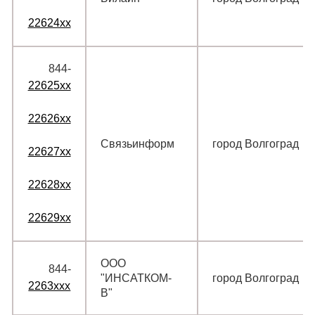
22624xx
844‑
22625xx
22626xx
Связьинформ
город Волгоград
22627xx
22628xx
22629xx
ООО
844‑
"ИНСАТКОМ-
город Волгоград
2263xxx
В"