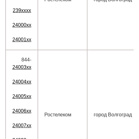
239xxxx
24000xx
24001xx
844‑
24003xx
24004xx
24005xx
24006xx
Ростелеком
город Волгоград
24007xx