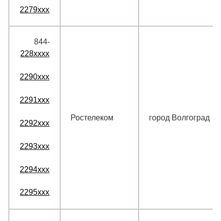
2279xxx
844‑
228xxxx
2290xxx
2291xxx
Ростелеком
город Волгоград
2292xxx
2293xxx
2294xxx
2295xxx