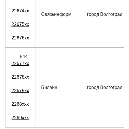
22674xx
Связьинформ
город Волгоград
22675xx
22676xx
844‑
22677xx
22678xx
Билайн
город Волгоград
22679xx
2268xxx
2269xxx