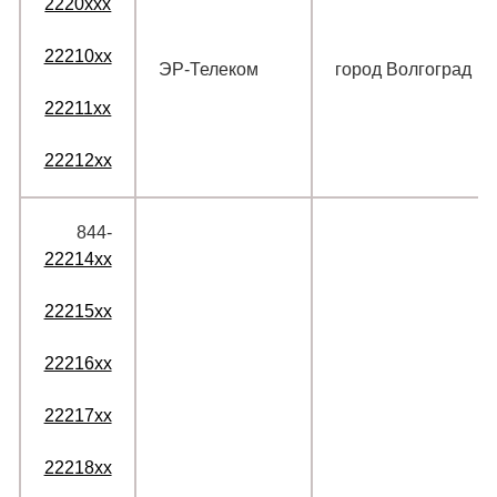
2220xxx
22210xx
ЭР-Телеком
город Волгоград
22211xx
22212xx
844‑
22214xx
22215xx
22216xx
22217xx
22218xx