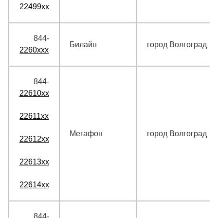
22499xx
844‑
Билайн
город Волгоград
2260xxx
844‑
22610xx
22611xx
Мегафон
город Волгоград
22612xx
22613xx
22614xx
844‑