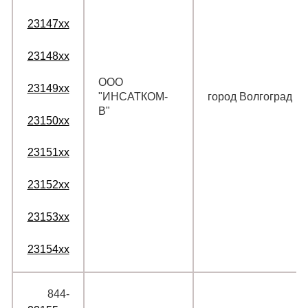
23147xx
23148xx
ООО
23149xx
"ИНСАТКОМ-
город Волгоград
В"
23150xx
23151xx
23152xx
23153xx
23154xx
844‑