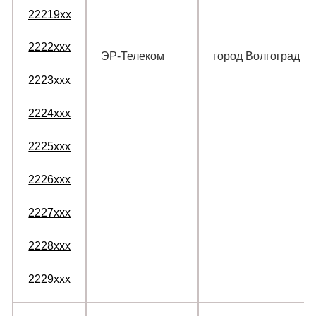
22219xx
2222xxx
ЭР-Телеком
город Волгоград
2223xxx
2224xxx
2225xxx
2226xxx
2227xxx
2228xxx
2229xxx