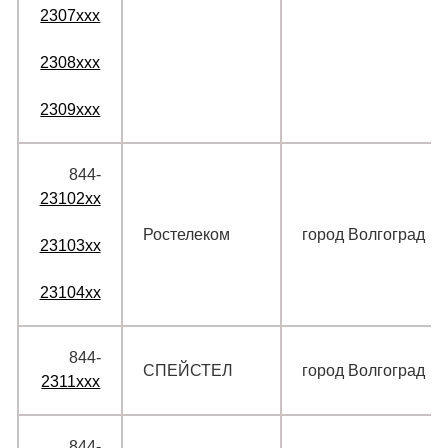
2307xxx
2308xxx
2309xxx
844‑
23102xx
Ростелеком
город Волгоград
23103xx
23104xx
844‑
СПЕЙСТЕЛ
город Волгоград
2311xxx
844‑