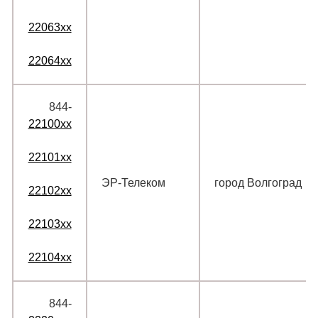
22063xx
22064xx
844‑
22100xx
22101xx
ЭР-Телеком
город Волгоград
22102xx
22103xx
22104xx
844‑