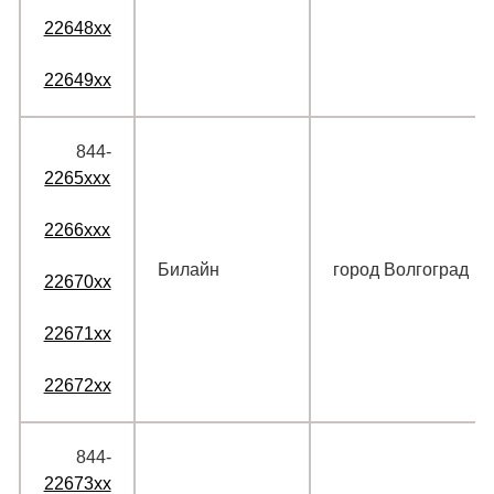
22648xx
22649xx
844‑
2265xxx
2266xxx
Билайн
город Волгоград
22670xx
22671xx
22672xx
844‑
22673xx