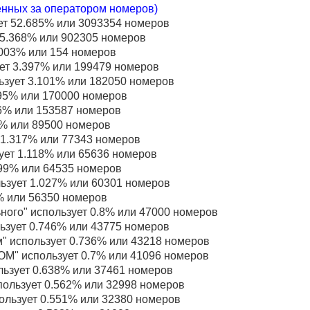
енных за оператором номеров)
ет 52.685% или 3093354 номеров
15.368% или 902305 номеров
.003% или 154 номеров
ет 3.397% или 199479 номеров
ьзует 3.101% или 182050 номеров
895% или 170000 номеров
6% или 153587 номеров
4% или 89500 номеров
 1.317% или 77343 номеров
ует 1.118% или 65636 номеров
99% или 64535 номеров
зует 1.027% или 60301 номеров
% или 56350 номеров
ого" использует 0.8% или 47000 номеров
льзует 0.746% или 43775 номеров
" использует 0.736% или 43218 номеров
" использует 0.7% или 41096 номеров
льзует 0.638% или 37461 номеров
ользует 0.562% или 32998 номеров
пользует 0.551% или 32380 номеров