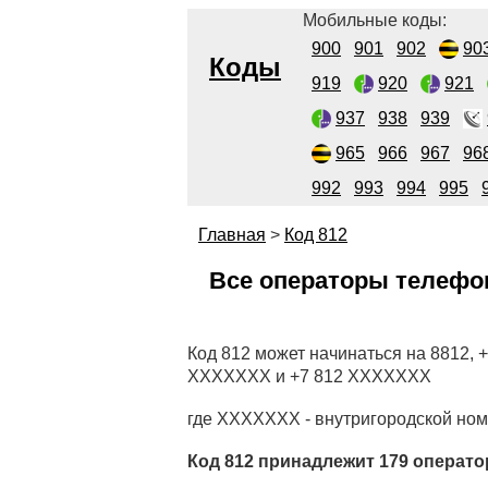
Мобильные коды:
900
901
902
90
Коды
919
920
921
937
938
939
965
966
967
96
992
993
994
995
Главная
>
Код 812
Все операторы телефон
Код 812 может начинаться на 8812, 
XXXXXXX и +7 812 XXXXXXX
где XXXXXXX - внутригородской но
Код 812 принадлежит 179 операто