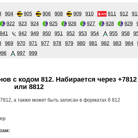
3
904
905
906
908
909
910
911
912
91
922
923
924
925
926
927
928
929
941
942
949
950
951
952
953
954
955
958
9
8
969
970
971
977
978
979
980
981
982
983
984
996
997
999
ов с кодом 812. Набирается через +7812
или 8812
+7812, а также может быть записан в форматах 8 812
мер
рам: