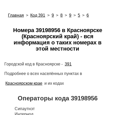
Главная
>
Код 391
>
9
>
8
>
9
>
5
>
6
Номера 39198956 в Красноярске
(Красноярский край) - вся
информация о таких номерах в
этой местности
Городской код в Красноярске -
391
Подробнее о всех населённых пунктах в
Красноярском крае
и их кодах
Операторы кода 39198956
Сипаутнэт
Интернод