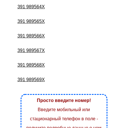
391 989564X
391 989565X
391 989566X
391 989567X
391 989568X
391 989569X
Просто введите номер!
Введите мобильный или
стационарный телефон в поле -
получите подробные данные о нем