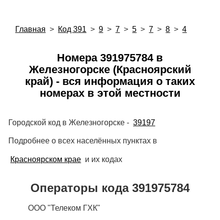
Главная
>
Код 391
>
9
>
7
>
5
>
7
>
8
>
4
Номера 391975784 в
Железногорске (Красноярский
край) - вся информация о таких
номерах в этой местности
Городской код в Железногорске -
39197
Подробнее о всех населённых пунктах в
Красноярском крае
и их кодах
Операторы кода 391975784
ООО "Телеком ГХК"