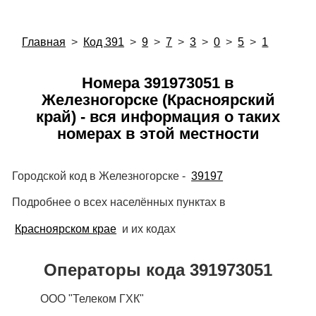
Главная
>
Код 391
>
9
>
7
>
3
>
0
>
5
>
1
Номера 391973051 в
Железногорске (Красноярский
край) - вся информация о таких
номерах в этой местности
Городской код в Железногорске -
39197
Подробнее о всех населённых пунктах в
Красноярском крае
и их кодах
Операторы кода 391973051
ООО "Телеком ГХК"