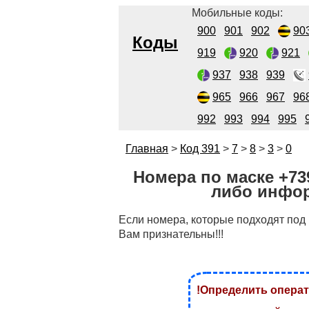
Мобильные коды:
900
901
902
90
Коды
919
920
921
937
938
939
965
966
967
96
992
993
994
995
Главная
>
Код 391
>
7
>
8
>
3
>
0
Номера по маске +73
либо инфор
Если номера, которые подходят под
Вам признательны!!!
!Определить операт