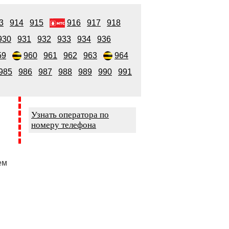
3
914
915
916
917
918
930
931
932
933
934
936
59
960
961
962
963
964
985
986
987
988
989
990
991
Узнать оператора по
номеру телефона
ем