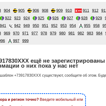
3
904
905
906
908
909
910
911
912
91
922
923
924
925
926
927
928
929
941
942
949
950
951
952
953
954
955
958
9
8
969
970
971
977
978
979
980
981
982
983
984
996
997
999
917830XXX ещё не зарегистрированы
мации о них пока у нас нет
 шаблон +73917830XXX существуют, сообщите об этом. Буд
ора и регион точно?
Введите мобильный или