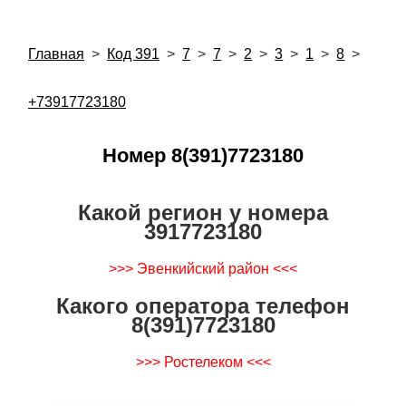
Главная
>
Код 391
>
7
>
7
>
2
>
3
>
1
>
8
>
+73917723180
Номер 8(391)7723180
Какой регион у номера
3917723180
>>> Эвенкийский район <<<
Какого оператора телефон
8(391)7723180
>>> Ростелеком <<<