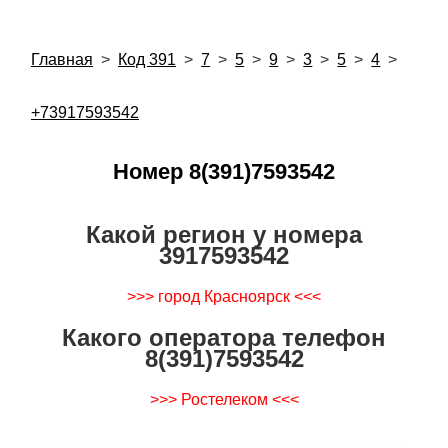
Главная
>
Код 391
>
7
>
5
>
9
>
3
>
5
>
4
>
+73917593542
Номер 8(391)7593542
Какой регион у номера
3917593542
>>> город Красноярск <<<
Какого оператора телефон
8(391)7593542
>>> Ростелеком <<<