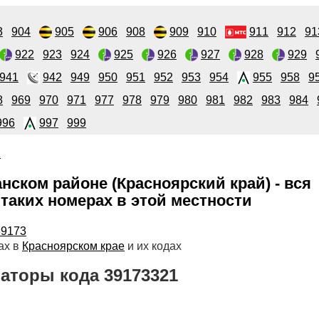
3
904
905
906
908
909
910
911
912
91
922
923
924
925
926
927
928
929
941
942
949
950
951
952
953
954
955
958
9
8
969
970
971
977
978
979
980
981
982
983
984
996
997
999
1
нском районе (Красноярский край) - вся
таких номерах в этой местности
39173
ах в
Красноярском крае
и их кодах
аторы кода 39173321