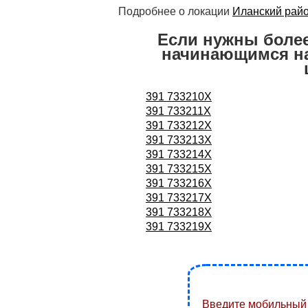
Подробнее о локации
Иланский рай
Если нужны боле
начинающимся на
391 733210X
391 733211X
391 733212X
391 733213X
391 733214X
391 733215X
391 733216X
391 733217X
391 733218X
391 733219X
Введите мобильный 