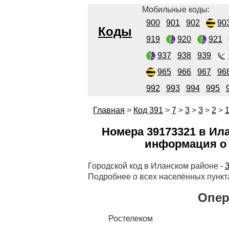
Мобильные коды:
900
901
902
90
Коды
919
920
921
937
938
939
965
966
967
96
992
993
994
995
Главная
>
Код 391
>
7
>
3
>
3
>
2
>
Номера 39173321 в Ила
информация о 
Городской код в Иланском районе -
Подробнее о всех населённых пункт
Опер
Ростелеком