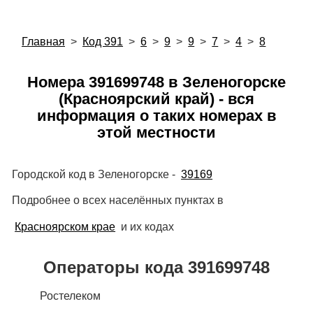
Главная
>
Код 391
>
6
>
9
>
9
>
7
>
4
>
8
Номера 391699748 в Зеленогорске
(Красноярский край) - вся
информация о таких номерах в
этой местности
Городской код в Зеленогорске -
39169
Подробнее о всех населённых пунктах в
Красноярском крае
и их кодах
Операторы кода 391699748
Ростелеком