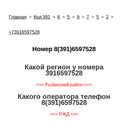
Главная
>
Код 391
>
6
>
5
>
9
>
7
>
5
>
2
>
+73916597528
Номер 8(391)6597528
Какой регион у номера
3916597528
>>> Рыбинский район <<<
Какого оператора телефон
8(391)6597528
>>> РЖД <<<