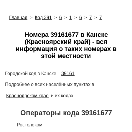
Главная
>
Код 391
>
6
>
1
>
6
>
7
>
7
Номера 39161677 в Канске
(Красноярский край) - вся
информация о таких номерах в
этой местности
Городской код в Канске -
39161
Подробнее о всех населённых пунктах в
Красноярском крае
и их кодах
Операторы кода 39161677
Ростелеком