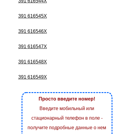
391 616544X
391 616545X
391 616546X
391 616547X
391 616548X
391 616549X
Просто введите номер!
Введите мобильный или
стационарный телефон в поле -
получите подробные данные о нем