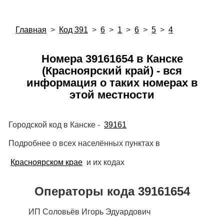
Главная
>
Код 391
>
6
>
1
>
6
>
5
>
4
Номера 39161654 в Канске
(Красноярский край) - вся
информация о таких номерах в
этой местности
Городской код в Канске -
39161
Подробнее о всех населённых пунктах в
Красноярском крае
и их кодах
Операторы кода 39161654
ИП Соловьёв Игорь Эдуардович