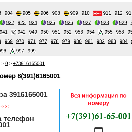
3
904
905
906
908
909
910
911
912
91
922
923
924
925
926
927
928
929
941
942
949
950
951
952
953
954
955
958
9
8
969
970
971
977
978
979
980
981
982
983
984
996
997
999
0
>
0
>
+73916165001
омер 8(391)6165001
ра 3916165001
 <<<
а телефон
001