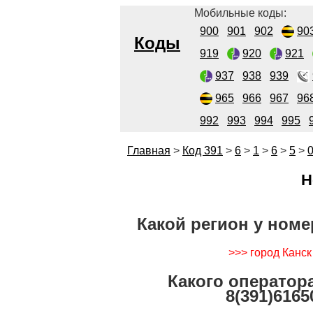
Мобильные коды:
900
901
902
90
Коды
919
920
921
937
938
939
965
966
967
96
992
993
994
995
Главная
>
Код 391
>
6
>
1
>
6
>
5
>
Н
Какой регион у номе
>>> город Канск
Какого оператор
8(391)6165