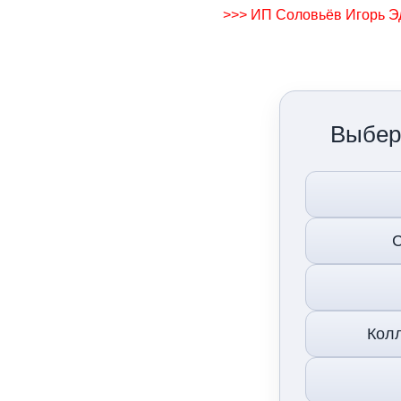
>>> ИП Соловьёв Игорь Э
Выбер
С
Колл