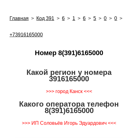
Главная
>
Код 391
>
6
>
1
>
6
>
5
>
0
>
0
>
+73916165000
Номер 8(391)6165000
Какой регион у номера
3916165000
>>> город Канск <<<
Какого оператора телефон
8(391)6165000
>>> ИП Соловьёв Игорь Эдуардович <<<