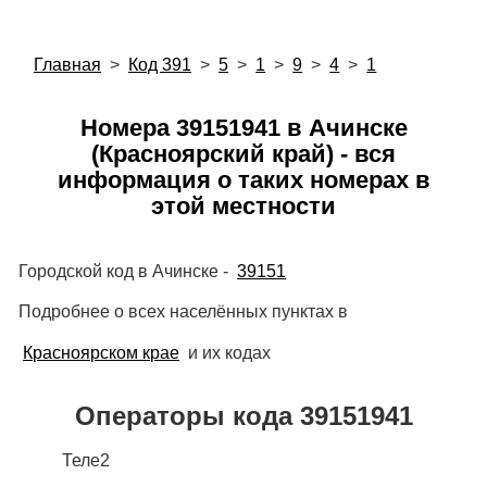
Главная
>
Код 391
>
5
>
1
>
9
>
4
>
1
Номера 39151941 в Ачинске
(Красноярский край) - вся
информация о таких номерах в
этой местности
Городской код в Ачинске -
39151
Подробнее о всех населённых пунктах в
Красноярском крае
и их кодах
Операторы кода 39151941
Теле2