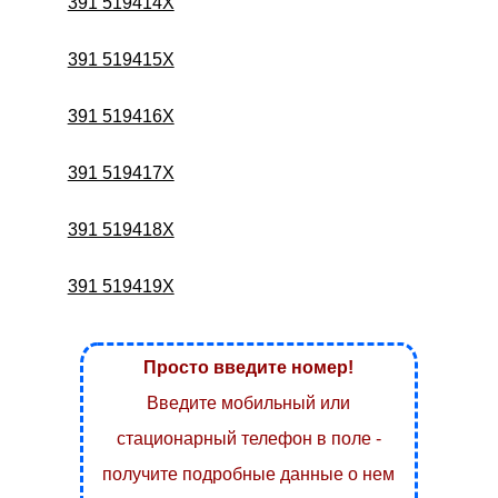
391 519414X
391 519415X
391 519416X
391 519417X
391 519418X
391 519419X
Просто введите номер!
Введите мобильный или
стационарный телефон в поле -
получите подробные данные о нем