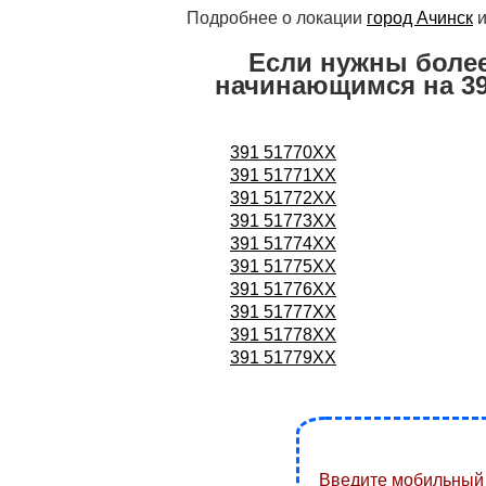
Подробнее о локации
город Ачинск
и
Если нужны боле
начинающимся на 3
391 51770XX
391 51771XX
391 51772XX
391 51773XX
391 51774XX
391 51775XX
391 51776XX
391 51777XX
391 51778XX
391 51779XX
Введите мобильный 