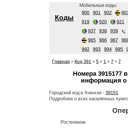
Мобильные коды:
900
901
902
90
Коды
919
920
921
937
938
939
965
966
967
96
992
993
994
995
Главная
>
Код 391
>
5
>
1
>
7
>
7
Номера 3915177 в
информация о 
Городской код в Ачинске -
39151
Подробнее о всех населённых пункт
Опер
Ростелеком