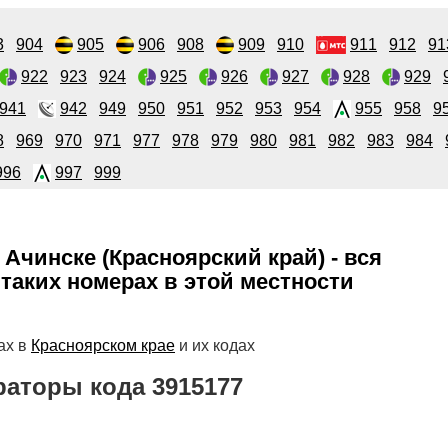
3
904
905
906
908
909
910
911
912
91
922
923
924
925
926
927
928
929
941
942
949
950
951
952
953
954
955
958
9
8
969
970
971
977
978
979
980
981
982
983
984
996
997
999
 Ачинске (Красноярский край) - вся
таких номерах в этой местности
ах в
Красноярском крае
и их кодах
аторы кода 3915177