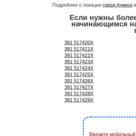
Подробнее о локации
город Ачинск
и
Если нужны боле
начинающимся на
391 517420X
391 517421X
391 517422X
391 517423X
391 517424X
391 517425X
391 517426X
391 517427X
391 517428X
391 517429X
Введите мобильный 