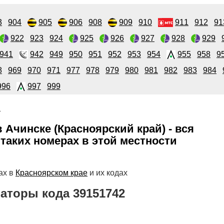
3
904
905
906
908
909
910
911
912
91
922
923
924
925
926
927
928
929
941
942
949
950
951
952
953
954
955
958
9
8
969
970
971
977
978
979
980
981
982
983
984
996
997
999
2
 Ачинске (Красноярский край) - вся
таких номерах в этой местности
ах в
Красноярском крае
и их кодах
аторы кода 39151742