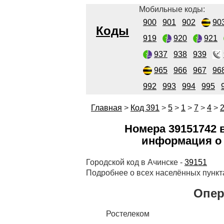
Мобильные коды:
900
901
902
90
Коды
919
920
921
937
938
939
965
966
967
96
992
993
994
995
Главная
>
Код 391
>
5
>
1
>
7
>
4
>
Номера 39151742 в
информация о 
Городской код в Ачинске -
39151
Подробнее о всех населённых пункт
Опер
Ростелеком