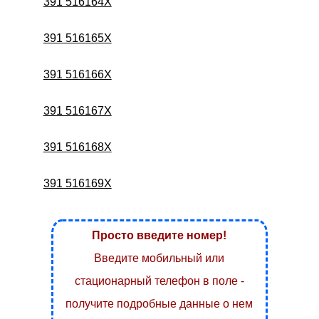
391 516164X
391 516165X
391 516166X
391 516167X
391 516168X
391 516169X
Просто введите номер!
Введите мобильный или
стационарный телефон в поле -
получите подробные данные о нем