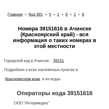
Главная
>
Код 391
>
5
>
1
>
6
>
1
>
6
Номера 39151616 в Ачинске
(Красноярский край) - вся
информация о таких номерах в
этой местности
Городской код в Ачинске -
39151
Подробнее о всех населённых пунктах в
Красноярском крае
и их кодах
Операторы кода 39151616
ООО "Интермедиа"