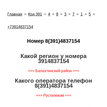
Главная
>
Код 391
>
4
>
8
>
3
>
7
>
1
>
5
>
+73914837154
Номер 8(391)4837154
Какой регион у номера
3914837154
>>> Балахтинский район <<<
Какого оператора телефон
8(391)4837154
>>> Ростелеком <<<