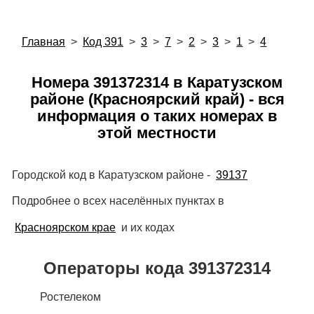
Главная
>
Код 391
>
3
>
7
>
2
>
3
>
1
>
4
Номера 391372314 в Каратузском
районе (Красноярский край) - вся
информация о таких номерах в
этой местности
Городской код в Каратузском районе -
39137
Подробнее о всех населённых пунктах в
Красноярском крае
и их кодах
Операторы кода 391372314
Ростелеком