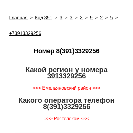
Главная
>
Код 391
>
3
>
3
>
2
>
9
>
2
>
5
>
+73913329256
Номер 8(391)3329256
Какой регион у номера
3913329256
>>> Емельяновский район <<<
Какого оператора телефон
8(391)3329256
>>> Ростелеком <<<