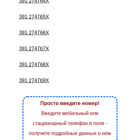
391 274764X
391 274765X
391 274766X
391 274767X
391 274768X
391 274769X
Просто введите номер!
Введите мобильный или
стационарный телефон в поле -
получите подробные данные о нем