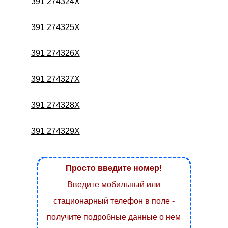
391 274324X
391 274325X
391 274326X
391 274327X
391 274328X
391 274329X
Просто введите номер!
Введите мобильный или
стационарный телефон в поле -
получите подробные данные о нем