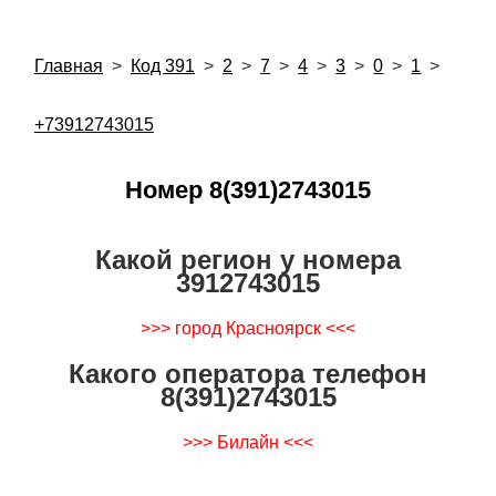
Главная
>
Код 391
>
2
>
7
>
4
>
3
>
0
>
1
>
+73912743015
Номер 8(391)2743015
Какой регион у номера
3912743015
>>> город Красноярск <<<
Какого оператора телефон
8(391)2743015
>>> Билайн <<<