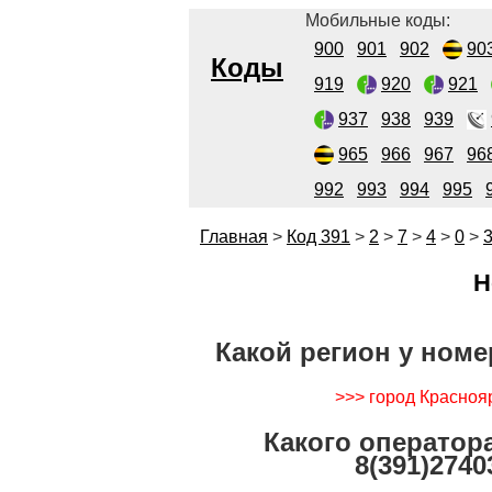
Мобильные коды:
900
901
902
90
Коды
919
920
921
937
938
939
965
966
967
96
992
993
994
995
Главная
>
Код 391
>
2
>
7
>
4
>
0
>
Н
Какой регион у номе
>>> город Красноя
Какого оператор
8(391)2740