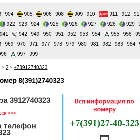
3
904
905
906
908
909
910
911
912
91
922
923
924
925
926
927
928
929
941
942
949
950
951
952
953
954
955
958
9
8
969
970
971
977
978
979
980
981
982
983
984
996
997
999
3
>
2
>
+73912740323
омер 8(391)2740323
ра 3912740323
рск <<<
а телефон
323