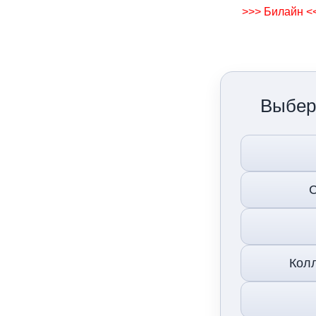
>>> Билайн <
Выбер
С
Колл