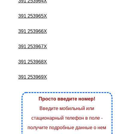
391 253964X
391 253965X
391 253966X
391 253967X
391 253968X
391 253969X
Просто введите номер!
Введите мобильный или
стационарный телефон в поле -
получите подробные данные о нем