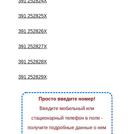
391 252824X
391 252825X
391 252826X
391 252827X
391 252828X
391 252829X
Просто введите номер!
Введите мобильный или
стационарный телефон в поле -
получите подробные данные о нем