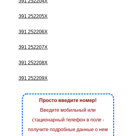
391 252204X
391 252205X
391 252206X
391 252207X
391 252208X
391 252209X
Просто введите номер!
Введите мобильный или
стационарный телефон в поле -
получите подробные данные о нем