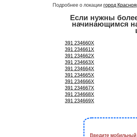
Подробнее о локации
город Красноя
Если нужны боле
начинающимся на
391 234660X
391 234661X
391 234662X
391 234663X
391 234664X
391 234665X
391 234666X
391 234667X
391 234668X
391 234669X
Введите мобильный 