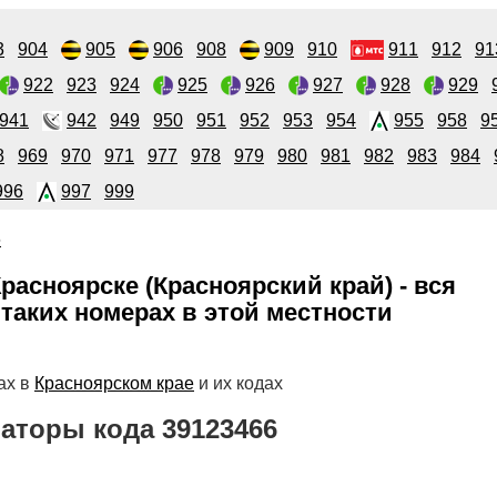
3
904
905
906
908
909
910
911
912
91
922
923
924
925
926
927
928
929
941
942
949
950
951
952
953
954
955
958
9
8
969
970
971
977
978
979
980
981
982
983
984
996
997
999
6
расноярске (Красноярский край) - вся
таких номерах в этой местности
ах в
Красноярском крае
и их кодах
аторы кода 39123466