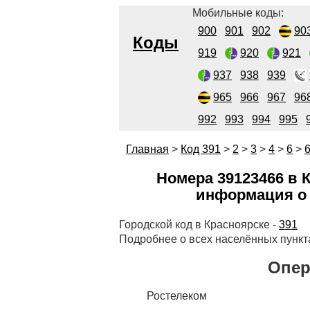
Мобильные коды:
900
901
902
90
Коды
919
920
921
937
938
939
965
966
967
96
992
993
994
995
Главная
>
Код 391
>
2
>
3
>
4
>
6
>
Номера 39123466 в К
информация о 
Городской код в Красноярске -
391
Подробнее о всех населённых пункт
Опер
Ростелеком