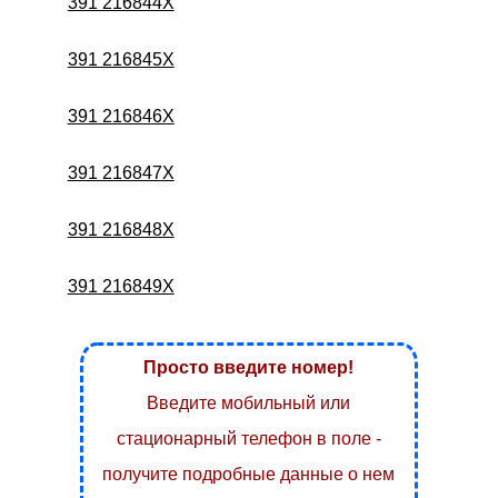
391 216844X
391 216845X
391 216846X
391 216847X
391 216848X
391 216849X
Просто введите номер!
Введите мобильный или
стационарный телефон в поле -
получите подробные данные о нем